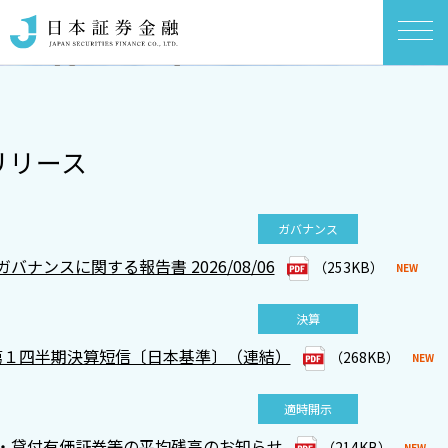
リリース
ガバナンス
バナンスに関する報告書 2026/08/06
（253KB）
決算
OUR MESSAGE
OUR MESSAGE
OUR MESSAGE
OUR MESSAGE
 第１四半期決算短信〔日本基準〕（連結）
（268KB）
適時開示
・貸付有価証券等の平均残高のお知らせ
（214KB）