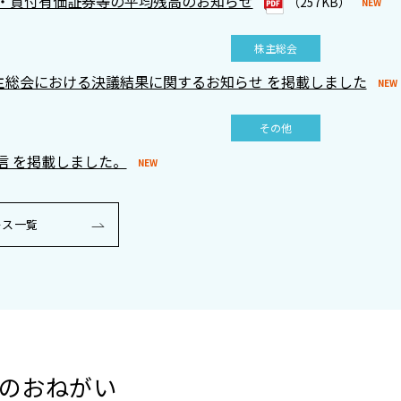
・貸付有価証券等の平均残高のお知らせ
（257KB）
株主総会
株主総会における決議結果に関するお知らせ を掲載しました
その他
通信 を掲載しました。
ース一覧
のおねがい