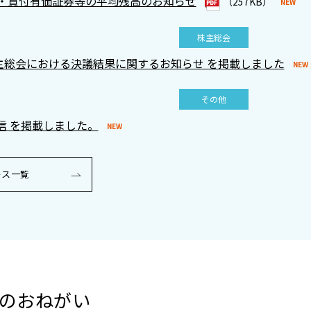
・貸付有価証券等の平均残高のお知らせ
（257KB）
株主総会
株主総会における決議結果に関するお知らせ を掲載しました
その他
通信 を掲載しました。
ース一覧
のおねがい