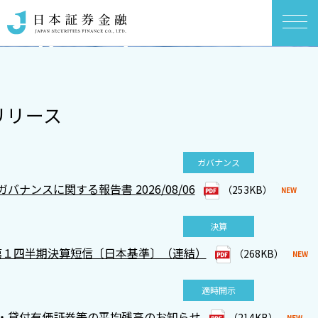
リリース
ガバナンス
バナンスに関する報告書 2026/08/06
（253KB）
決算
OUR MESSAGE
OUR MESSAGE
OUR MESSAGE
OUR MESSAGE
 第１四半期決算短信〔日本基準〕（連結）
（268KB）
適時開示
・貸付有価証券等の平均残高のお知らせ
（214KB）