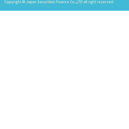
Copyright © Japan Securities Finance Co.,LTD all right reserved.