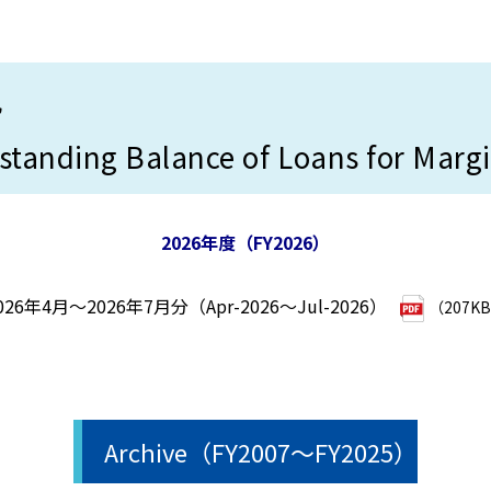
況
tanding Balance of Loans for Marg
2026年度（FY2026）
026年4月～2026年7月分（Apr-2026～Jul-2026）
（207K
Archive（FY2007～FY2025）