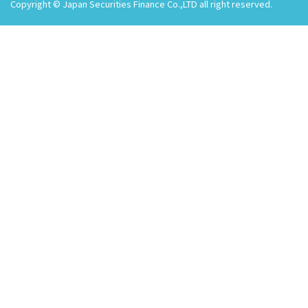
Copyright © Japan Securities Finance Co.,LTD all right reserved.