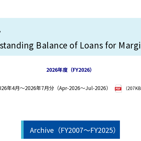
況
tanding Balance of Loans for Marg
2026年度（FY2026）
026年4月～2026年7月分（Apr-2026～Jul-2026）
（207K
Archive（FY2007～FY2025）