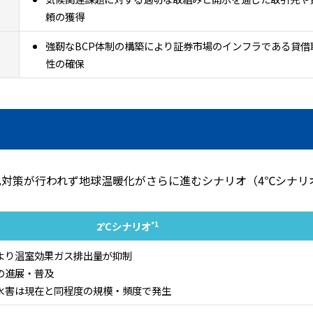
頼の獲得
強靭なBCP体制の構築により証券市場のインフラである貸借
性の確保
化対策が行われず地球温暖化がさらに進むシナリオ（4℃シナリ
*1
2℃シナリオ
より温室効果ガス排出量が抑制
の進展・普及
水害は現在と同程度の規模・頻度で発生