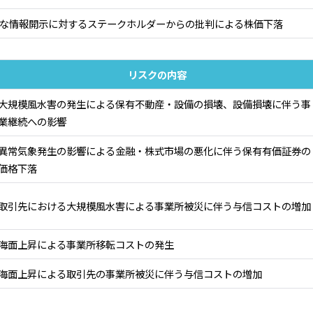
な情報開示に対するステークホルダーからの批判による株価下落
リスクの内容
大規模風水害の発生による保有不動産・設備の損壊、設備損壊に伴う事
業継続への影響
異常気象発生の影響による金融・株式市場の悪化に伴う保有有価証券の
価格下落
取引先における大規模風水害による事業所被災に伴う与信コストの増加
海面上昇による事業所移転コストの発生
海面上昇による取引先の事業所被災に伴う与信コストの増加