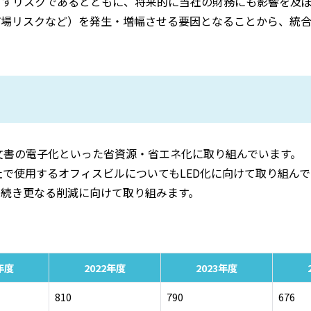
らすリスクであるとともに、将来的に当社の財務にも影響を及ぼ
市場リスクなど）を発生・増幅させる要因となることから、統合
文書の電子化といった省資源・省エネ化に取り組んでいます。
社で使用するオフィスビルについてもLED化に向けて取り組んで
き続き更なる削減に向けて取り組みます。
年度
2022年度
2023年度
810
790
676