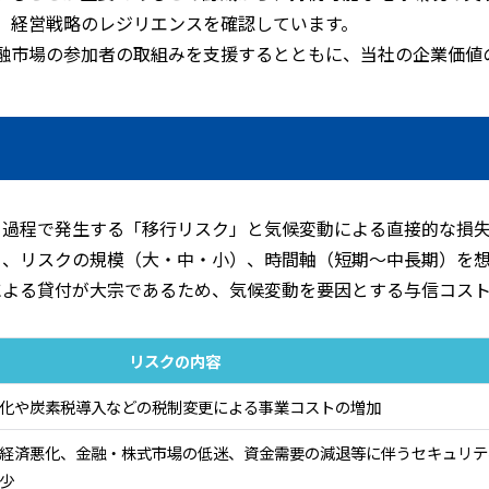
、経営戦略のレジリエンスを確認しています。
融市場の参加者の取組みを支援するとともに、当社の企業価値
く過程で発生する「移行リスク」と気候変動による直接的な損失
）、リスクの規模（大・中・小）、時間軸（短期～中長期）を想
による貸付が大宗であるため、気候変動を要因とする与信コスト
リスクの内容
化や炭素税導入などの税制変更による事業コストの増加
経済悪化、金融・株式市場の低迷、資金需要の減退等に伴うセキュリテ
少