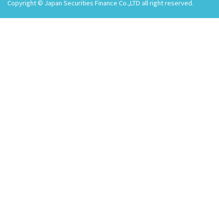
Copyright © Japan Securities Finance Co.,LTD all right reserved.