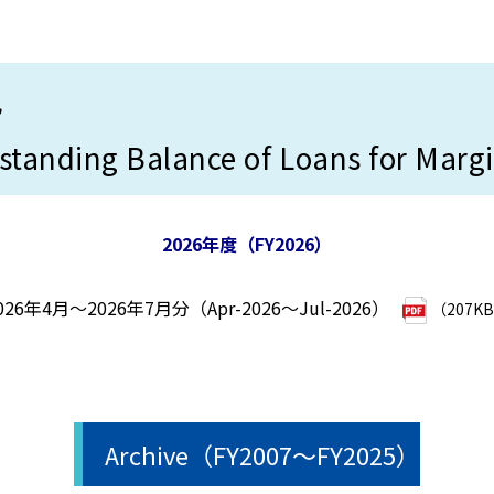
況
tanding Balance of Loans for Marg
2026年度（FY2026）
026年4月～2026年7月分（Apr-2026～Jul-2026）
（207K
Archive（FY2007～FY2025）