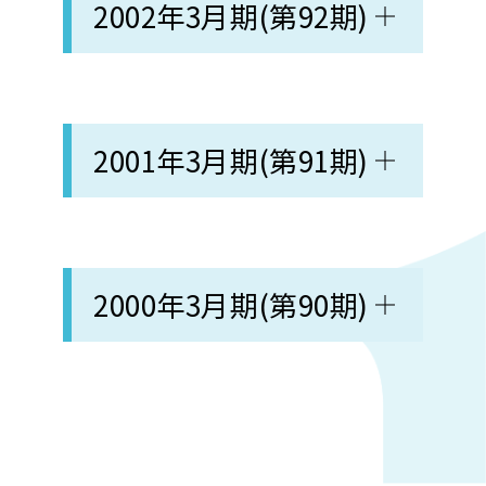
2002年3月期(第92期)
2001年3月期(第91期)
2000年3月期(第90期)