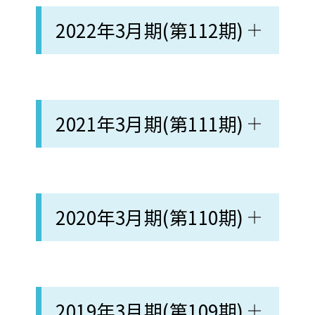
2022年3月期(第112期)
2021年3月期(第111期)
2020年3月期(第110期)
2019年3月期(第109期)