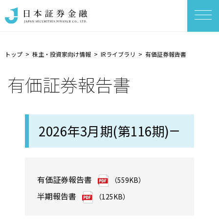
トップ
株主・投資家向け情報
IRライブラリ
有価証券報告書
有価証券報告書
2026年3月期(第116期)
有価証券報告書
（559KB）
半期報告書
（125KB）