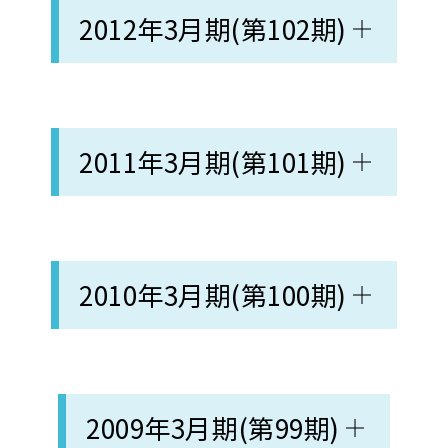
2012年3月期(第102期)
2011年3月期(第101期)
2010年3月期(第100期)
2009年3月期(第99期)