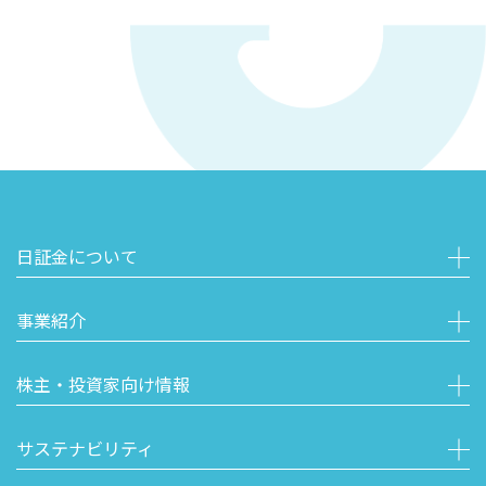
日証金について
事業紹介
株主・投資家向け情報
サステナビリティ