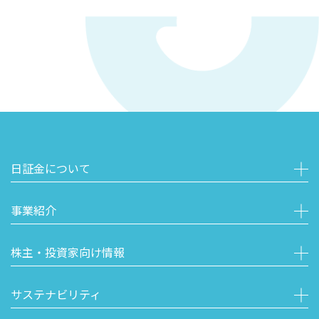
日証金について
事業紹介
株主・投資家向け情報
サステナビリティ