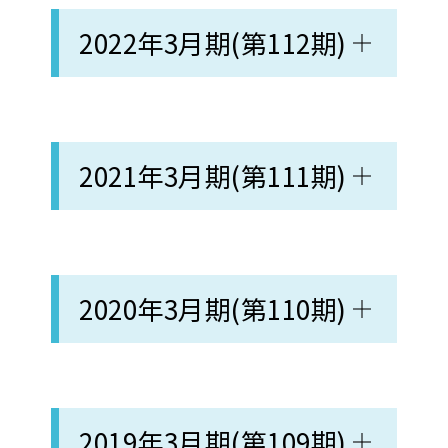
2022年3月期(第112期)
2021年3月期(第111期)
2020年3月期(第110期)
2019年3月期(第109期)