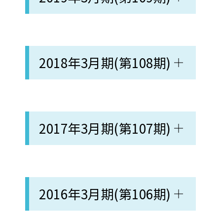
2018年3月期(第108期)
2017年3月期(第107期)
2016年3月期(第106期)