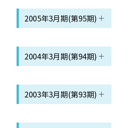
2005年3月期(第95期)
2004年3月期(第94期)
2003年3月期(第93期)