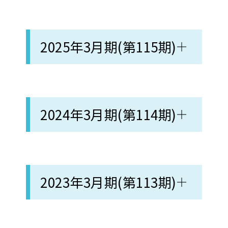
2025年3月期(第115期)
2024年3月期(第114期)
2023年3月期(第113期)