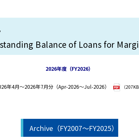
況
tanding Balance of Loans for Marg
2026年度（FY2026）
026年4月～2026年7月分（Apr-2026～Jul-2026）
（207K
Archive（FY2007～FY2025）