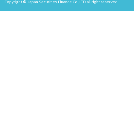
Copyright © Japan Securities Finance Co.,LTD all right reserved.