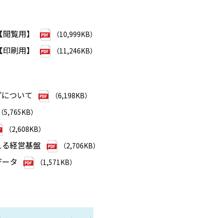
2【閲覧用】
（10,999KB）
2【印刷用】
（11,246KB）
プについて
（6,198KB）
（5,765KB）
（2,608KB）
える経営基盤
（2,706KB）
データ
（1,571KB）