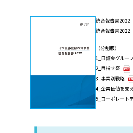
統合報告書202
統合報告書202
（分割版）
1_日証金グルー
2_目指す姿
3_事業別戦略
4_企業価値を支
5_コーポレート