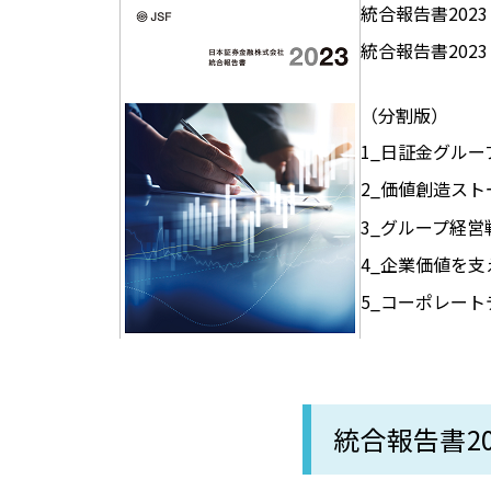
統合報告書202
統合報告書202
（分割版）
1_日証金グル
2_価値創造スト
3_グループ経営
4_企業価値を支
5_コーポレート
統合報告書20