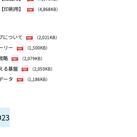
4【印刷用】
（4,868KB）
ープについて
（2,021KB）
ーリー
（1,500KB）
戦略
（2,079KB）
える基盤
（2,050KB）
データ
（1,186KB）
23