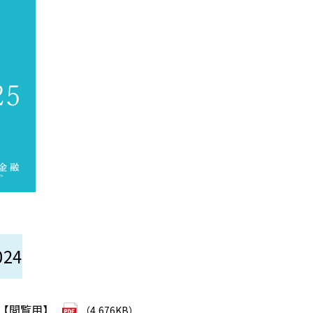
24
4【閲覧用】
（4,676KB）