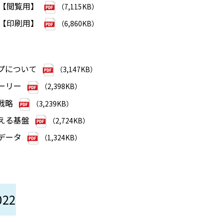
3【閲覧用】
（7,115KB）
3【印刷用】
（6,860KB）
ープについて
（3,147KB）
ーリー
（2,398KB）
戦略
（3,239KB）
える基盤
（2,724KB）
データ
（1,324KB）
22