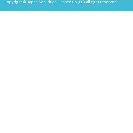
Copyright © Japan Securities Finance Co.,LTD all right reserved.