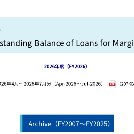
況
tanding Balance of Loans for Marg
2026年度（FY2026）
026年4月～2026年7月分（Apr-2026～Jul-2026）
（207K
Archive（FY2007～FY2025）