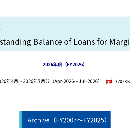
況
tanding Balance of Loans for Marg
2026年度（FY2026）
026年4月～2026年7月分（Apr-2026～Jul-2026）
（207K
Archive（FY2007～FY2025）