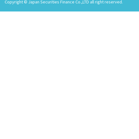
Copyright © Japan Securities Finance Co.,LTD all right reserved.