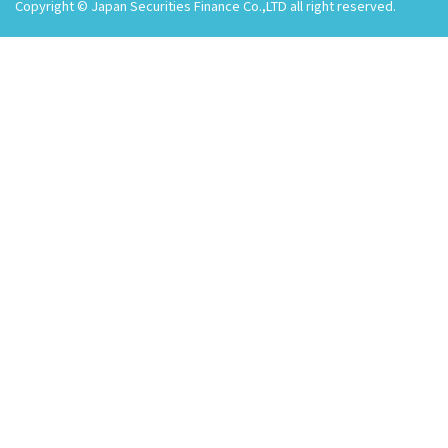
Copyright © Japan Securities Finance Co.,LTD all right reserved.