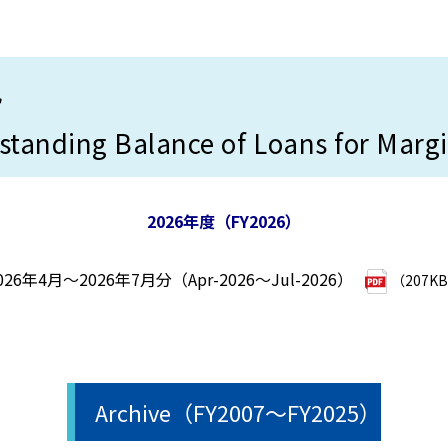
況
tanding Balance of Loans for Marg
2026年度（FY2026）
026年4月～2026年7月分（Apr-2026～Jul-2026）
（207K
Archive（FY2007～FY2025）