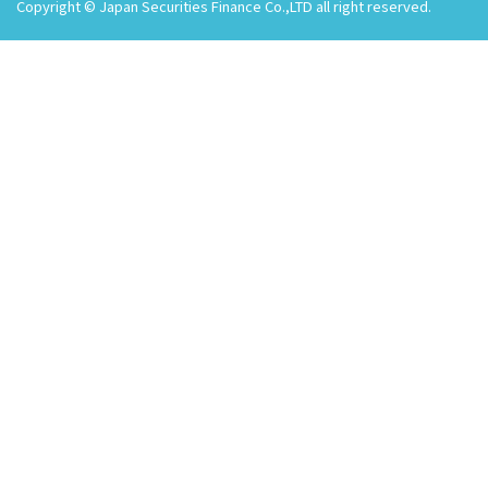
Copyright © Japan Securities Finance Co.,LTD all right reserved.