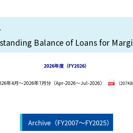
況
tanding Balance of Loans for Marg
2026年度（FY2026）
026年4月～2026年7月分（Apr-2026～Jul-2026）
（207K
Archive（FY2007～FY2025）