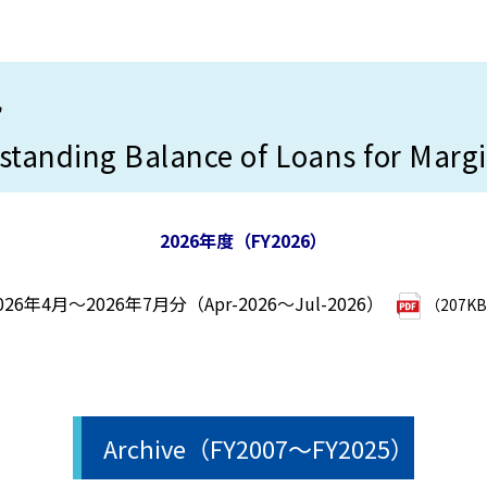
況
tanding Balance of Loans for Marg
2026年度（FY2026）
026年4月～2026年7月分（Apr-2026～Jul-2026）
（207K
Archive（FY2007～FY2025）