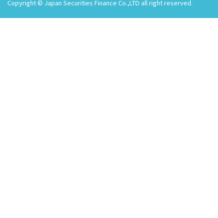
Copyright © Japan Securities Finance Co.,LTD all right reserved.