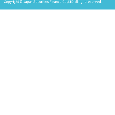
Copyright © Japan Securities Finance Co.,LTD all right reserved.