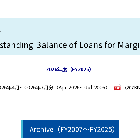
況
tanding Balance of Loans for Marg
2026年度（FY2026）
026年4月～2026年7月分（Apr-2026～Jul-2026）
（207K
Archive（FY2007～FY2025）