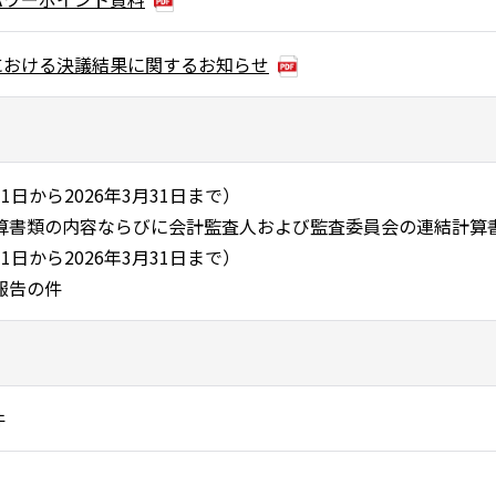
における決議結果に関するお知らせ
4月1日から2026年3月31日まで）
算書類の内容ならびに会計監査人および監査委員会の連結計算
4月1日から2026年3月31日まで）
報告の件
件