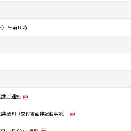
日） 午前10時
会招集ご通知
会招集通知（交付書面非記載事項）
パワーポイント資料