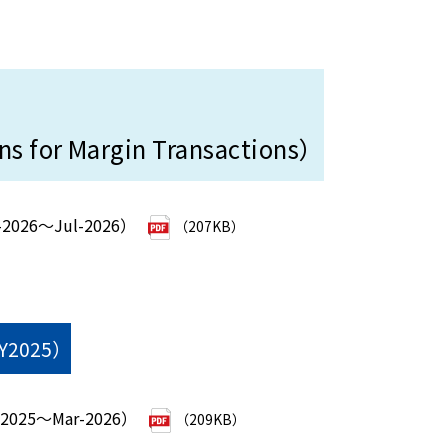
ns for Margin Transactions）
026～Jul-2026）
（207KB）
FY2025）
025～Mar-2026）
（209KB）