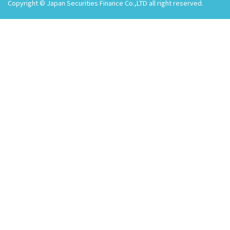
Copyright © Japan Securities Finance Co.,LTD all right reserved.