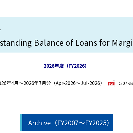
況
tanding Balance of Loans for Marg
2026年度（FY2026）
026年4月～2026年7月分（Apr-2026～Jul-2026）
（207K
Archive（FY2007～FY2025）