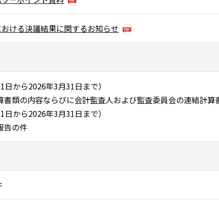
における決議結果に関するお知らせ
4月1日から2026年3月31日まで）
算書類の内容ならびに会計監査人および監査委員会の連結計算
4月1日から2026年3月31日まで）
報告の件
件