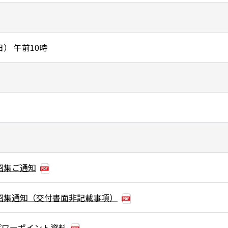
日） 午前10時
会招集ご通知
会招集通知（交付書面非記載事項）
パワーポイント資料