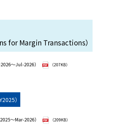
ns for Margin Transactions）
026～Jul-2026）
（207KB）
FY2025）
025～Mar-2026）
（209KB）