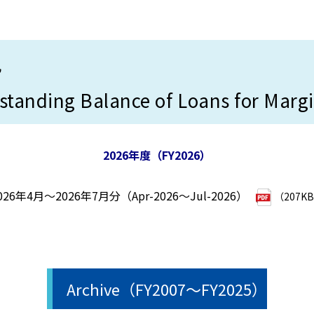
況
tanding Balance of Loans for Marg
2026年度（FY2026）
026年4月～2026年7月分（Apr-2026～Jul-2026）
（207K
Archive（FY2007～FY2025）