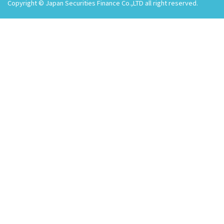
Copyright © Japan Securities Finance Co.,LTD all right reserved.