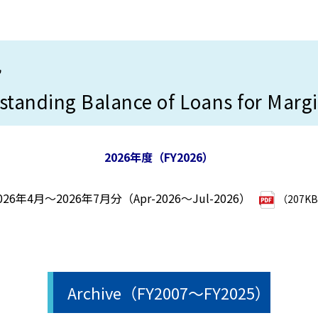
況
tanding Balance of Loans for Marg
2026年度（FY2026）
026年4月～2026年7月分（Apr-2026～Jul-2026）
（207K
Archive（FY2007～FY2025）