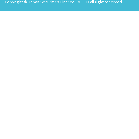
Copyright © Japan Securities Finance Co.,LTD all right reserved.