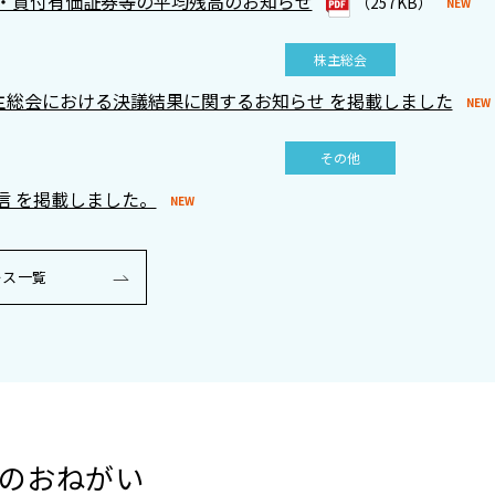
・貸付有価証券等の平均残高のお知らせ
（257KB）
株主総会
株主総会における決議結果に関するお知らせ を掲載しました
その他
通信 を掲載しました。
ース一覧
のおねがい