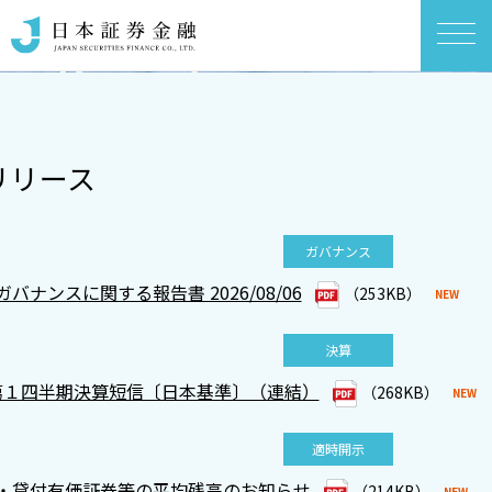
リリース
ガバナンス
バナンスに関する報告書 2026/08/06
（253KB）
決算
OUR MESSAGE
OUR MESSAGE
OUR MESSAGE
OUR MESSAGE
 第１四半期決算短信〔日本基準〕（連結）
（268KB）
適時開示
・貸付有価証券等の平均残高のお知らせ
（214KB）